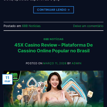
CONTINUAR LENDO
→
Postado em
6BB Notícias
Deixe um comentário
6BB NOTÍCIAS
45X Casino Review – Plataforma De
Cassino Online Popular no Brasil
POSTED ON
MARÇO 11, 2026
BY
ADMIN
11
mar