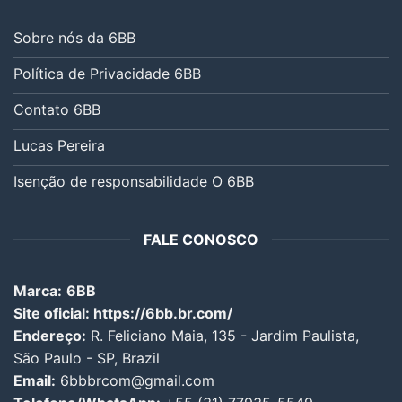
Sobre nós da 6BB
Política de Privacidade 6BB
Contato 6BB
Lucas Pereira
Isenção de responsabilidade O 6BB
FALE CONOSCO
Marca:
6BB
Site oficial:
https://6bb.br.com/
Endereço:
R. Feliciano Maia, 135 - Jardim Paulista,
São Paulo - SP, Brazil
Email:
6bbbrcom@gmail.com