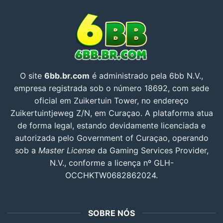
Cassino
Online
Popular
no
Brasil
O site
6bb.br.com
é administrado pela
6bb N.V.
,
empresa registrada sob o número 18692, com sede
oficial em
Zuikertuin Tower
, no endereço
Zuikertuintjeweg Z/N, em
Curaçao
. A plataforma atua
de forma legal, estando devidamente licenciada e
autorizada pelo
Government of Curaçao
, operando
sob a
Master License
da
Gaming Services Provider,
N.V.
, conforme a licença nº GLH-
OCCHKTW0682862024.
SOBRE NÓS