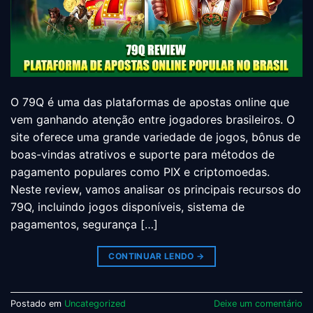
O 79Q é uma das plataformas de apostas online que
vem ganhando atenção entre jogadores brasileiros. O
site oferece uma grande variedade de jogos, bônus de
boas-vindas atrativos e suporte para métodos de
pagamento populares como PIX e criptomoedas.
Neste review, vamos analisar os principais recursos do
79Q, incluindo jogos disponíveis, sistema de
pagamentos, segurança […]
CONTINUAR LENDO
→
Postado em
Uncategorized
Deixe um comentário