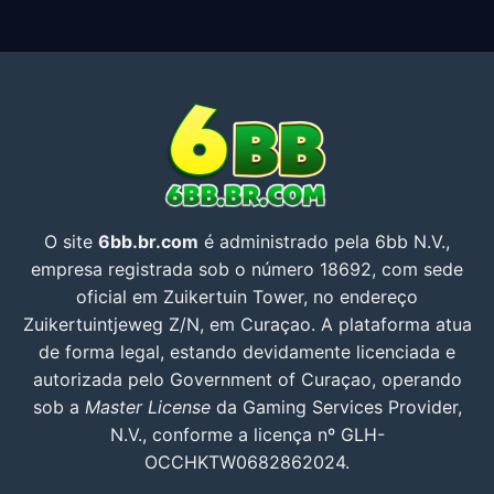
O site
6bb.br.com
é administrado pela
6bb N.V.
,
empresa registrada sob o número 18692, com sede
oficial em
Zuikertuin Tower
, no endereço
Zuikertuintjeweg Z/N, em
Curaçao
. A plataforma atua
de forma legal, estando devidamente licenciada e
autorizada pelo
Government of Curaçao
, operando
sob a
Master License
da
Gaming Services Provider,
N.V.
, conforme a licença nº GLH-
OCCHKTW0682862024.