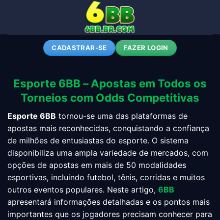
Skip
to
content
CADASTRAR-SE
FAZER LOGIN
Esporte 6BB – Apostas em Todos os
Torneios com Odds Competitivas
Esporte 6BB
tornou-se uma das plataformas de
apostas mais reconhecidas, conquistando a confiança
de milhões de entusiastas do esporte. O sistema
disponibiliza uma ampla variedade de mercados, com
opções de apostas em mais de 50 modalidades
esportivas, incluindo futebol, tênis, corridas e muitos
outros eventos populares. Neste artigo,
6BB
apresentará informações detalhadas e os pontos mais
importantes que os jogadores precisam conhecer para