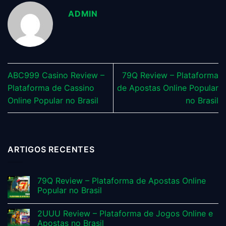
ADMIN
ABC999 Casino Review –
79Q Review – Plataforma
Plataforma de Cassino
de Apostas Online Popular
Online Popular no Brasil
no Brasil
ARTIGOS RECENTES
79Q Review – Plataforma de Apostas Online
Popular no Brasil
Nenhum
comentário
2UUU Review – Plataforma de Jogos Online e
em
79Q
Apostas no Brasil