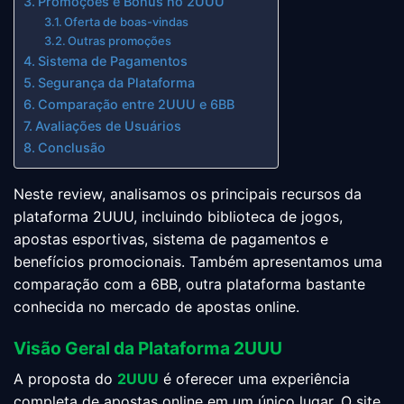
Promoções e Bônus no 2UUU
Oferta de boas-vindas
Outras promoções
Sistema de Pagamentos
Segurança da Plataforma
Comparação entre 2UUU e 6BB
Avaliações de Usuários
Conclusão
Neste review, analisamos os principais recursos da
plataforma 2UUU, incluindo biblioteca de jogos,
apostas esportivas, sistema de pagamentos e
benefícios promocionais. Também apresentamos uma
comparação com a 6BB, outra plataforma bastante
conhecida no mercado de apostas online.
Visão Geral da Plataforma 2UUU
A proposta do
2UUU
é oferecer uma experiência
completa de apostas online em um único lugar. O site