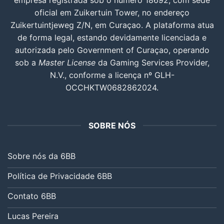
oficial em
Zuikertuin Tower
, no endereço
Zuikertuintjeweg Z/N, em
Curaçao
. A plataforma atua
de forma legal, estando devidamente licenciada e
autorizada pelo
Government of Curaçao
, operando
sob a
Master License
da
Gaming Services Provider,
N.V.
, conforme a licença nº GLH-
OCCHKTW0682862024.
SOBRE NÓS
Sobre nós da 6BB
Política de Privacidade 6BB
Contato 6BB
Lucas Pereira