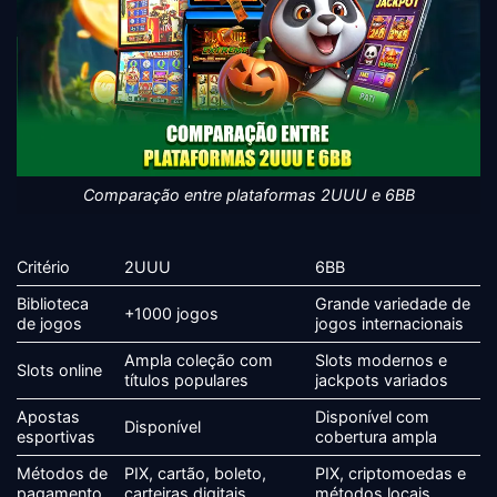
Comparação entre plataformas 2UUU e 6BB
Critério
2UUU
6BB
Biblioteca
Grande variedade de
+1000 jogos
de jogos
jogos internacionais
Ampla coleção com
Slots modernos e
Slots online
títulos populares
jackpots variados
Apostas
Disponível com
Disponível
esportivas
cobertura ampla
Métodos de
PIX, cartão, boleto,
PIX, criptomoedas e
pagamento
carteiras digitais
métodos locais