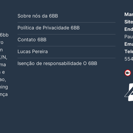
istou uma posição sólida e competitiva no mercado atual. A
uo e a reputação da plataforma.
Mar
Sobre nós da 6BB
Site
Política de Privacidade 6BB
End
6bb
Paul
Contato 6BB
ro
Ema
in
Lucas Pereira
Tel
Z/N,
55
Isenção de responsabilidade O 6BB
rma
a e
ao
,
ing
ença