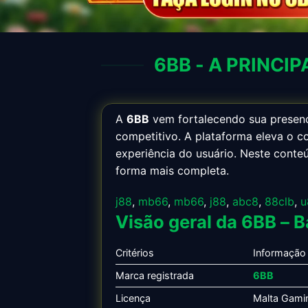
6BB - A PRINCI
A
6BB
vem fortalecendo sua presen
competitivo. A plataforma eleva o 
experiência do usuário. Neste conte
forma mais completa.
j88
,
mb66
,
mb66
,
j88
,
abc8
,
88clb
,
u
Visão geral da 6BB – B
Critérios
Informação
Marca registrada
6BB
Licença
Malta Gami