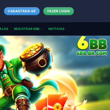
CADASTRAR-SE
FAZER LOGIN
GALOS
REGISTRAR 6BB
NOTÍCIAS