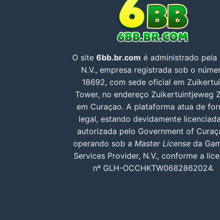
Não é por acaso que a
6BB bet
conqu
que sustentam o crescimento contín
O site
6bb.br.com
é administrado pela
N.V.
, empresa registrada sob o núme
18692, com sede oficial em
Zuikertu
Tower
, no endereço Zuikertuintjeweg 
em
Curaçao
. A plataforma atua de fo
legal, estando devidamente licenciad
autorizada pelo
Government of Curaç
operando sob a
Master License
da
Gam
Services Provider, N.V.
, conforme a lic
nº GLH-OCCHKTW0682862024.