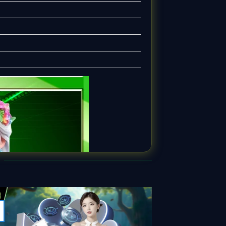
11
mar