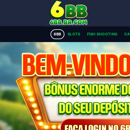
Skip
to
content
6BB
SLOTS
FISH SHOOTING
CA