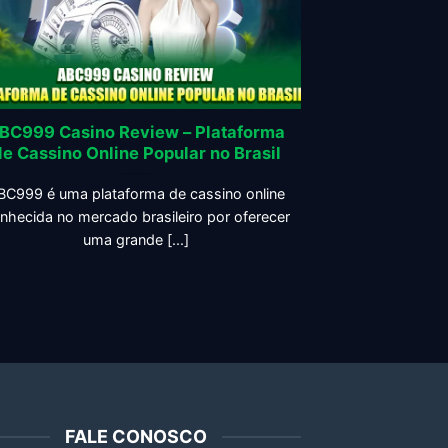
il
BC999 Casino Review – Plataforma
45X Casino 
e Cassino Online Popular no Brasil
Cassino On
pais marcas de apostas do mercado
BC999 é uma plataforma de cassino online
45X é uma plat
ente, fator que vem impulsionando o
nhecida no mercado brasileiro por oferecer
vem ganhand
ta com licenças comerciais emitidas
uma grande [...]
bras
 Corporation (PAGCOR). Essa
eradora o cumprimento de padrões
 objetivo construir um ecossistema
 plataforma também se compromete a
te, ética e civilizada.
nimento de referência
FALE CONOSCO