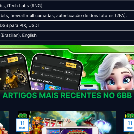
bs, iTech Labs (RNG)
bits, firewall multicamadas, autenticação de dois fatores (2FA).
 DSS para PIX, USDT
Brazilian), English
ARTIGOS MAIS RECENTES NO 6BB
11
11
mar
mar