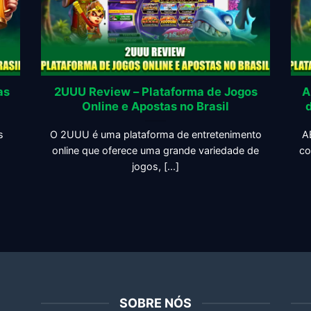
BB COM – Plataforma de Cassino Online Confiável e Segura no Bras
as
2UUU Review – Plataforma de Jogos
A
Online e Apostas no Brasil
d
2018, com a missão de se consolidar como uma das princi
s
O 2UUU é uma plataforma de entretenimento
A
ma opera com base em um sistema jurídico claro e transpar
online que oferece uma grande variedade de
co
e usuários. Desde o seu lançamento, a 6BB plataforma con
jogos, [...]
cionalmente, incluindo a Philippine Amusement and Gaming
a legal para os jogadores e, ao mesmo tempo, impõe à op
conformidade internacional. Para o futuro, a 6BB tem como
ável, priorizando a proteção dos direitos dos membros. A
dores responsáveis, promovendo uma participação conscien
nam a 6BB bet uma marca de entrete
SOBRE NÓS