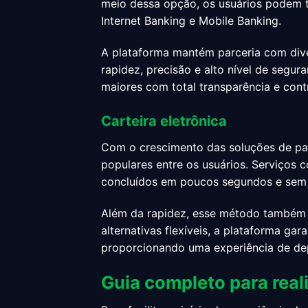
meio dessa opção, os usuários podem tr
Internet Banking e Mobile Banking.
A plataforma mantém parceria com dive
rapidez, precisão e alto nível de seg
maiores com total transparência e cont
Carteira eletrônica
Com o crescimento das soluções de pag
populares entre os usuários. Serviços
concluídos em poucos segundos e sem t
Além da rapidez, esse método também 
alternativas flexíveis, a plataforma g
proporcionando uma experiência de dep
Guia completo para real