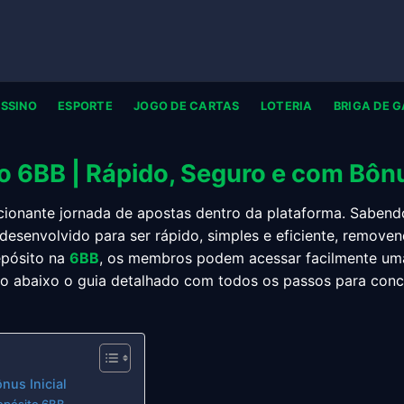
SSINO
ESPORTE
JOGO DE CARTAS
LOTERIA
BRIGA DE 
o 6BB | Rápido, Seguro e com Bônus
cionante jornada de apostas dentro da plataforma. Sabend
i desenvolvido para ser rápido, simples e eficiente, remo
epósito na
6BB
, os membros podem acessar facilmente um
go abaixo o guia detalhado com todos os passos para conc
nus Inicial