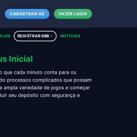
CADASTRAR-SE
FAZER LOGIN
GALOS
REGISTRAR 6BB
NOTÍCIAS
 Inicial
o que cada minuto conta para os
vendo processos complicados que possam
a ampla variedade de jogos e começar
luir seu depósito com segurança e