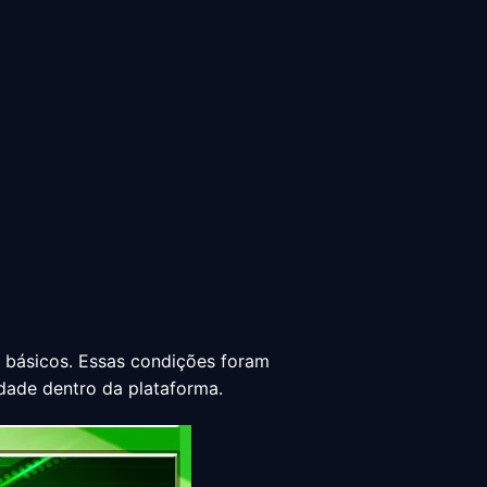
s básicos. Essas condições foram
idade dentro da plataforma.