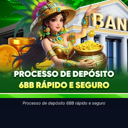
Processo de depósito 6BB rápido e seguro