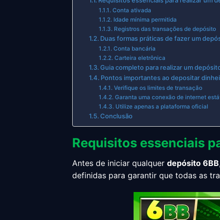
Requisitos essenciais para realizar um 
Conta ativada
Idade mínima permitida
Registros das transações de depósito
Duas formas práticas de fazer um depós
Conta bancária
Carteira eletrônica
Guia completo para realizar um depósi
Pontos importantes ao depositar dinheir
Verifique os limites de transação
Garanta uma conexão de internet está
Utilize apenas a plataforma oficial
Conclusão
Requisitos essenciais p
Antes de iniciar qualquer
depósito 6BB
definidas para garantir que todas as t