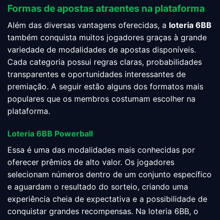
Formas de apostas atraentes na plataforma
Além das diversas vantagens oferecidas, a
loteria 6BB
também conquista muitos jogadores graças à grande
variedade de modalidades de apostas disponíveis.
Cada categoria possui regras claras, probabilidades
transparentes e oportunidades interessantes de
premiação. A seguir estão alguns dos formatos mais
populares que os membros costumam escolher na
plataforma.
Loteria 6BB Powerball
Essa é uma das modalidades mais conhecidas por
oferecer prêmios de alto valor. Os jogadores
selecionam números dentro de um conjunto específico
e aguardam o resultado do sorteio, criando uma
experiência cheia de expectativa e a possibilidade de
conquistar grandes recompensas. Na loteria 6BB, o