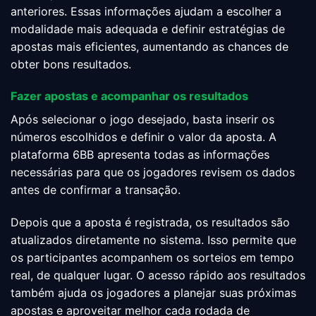
anteriores. Essas informações ajudam a escolher a
modalidade mais adequada e definir estratégias de
apostas mais eficientes, aumentando as chances de
obter bons resultados.
Fazer apostas e acompanhar os resultados
Após selecionar o jogo desejado, basta inserir os
números escolhidos e definir o valor da aposta. A
plataforma 6BB apresenta todas as informações
necessárias para que os jogadores revisem os dados
antes de confirmar a transação.
Depois que a aposta é registrada, os resultados são
atualizados diretamente no sistema. Isso permite que
os participantes acompanhem os sorteios em tempo
real, de qualquer lugar. O acesso rápido aos resultados
também ajuda os jogadores a planejar suas próximas
apostas e aproveitar melhor cada rodada de