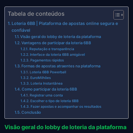
Tabela de conteúdos
Loteria 6BB | Plataforma de apostas online segura e
confiável
Visão geral do lobby de loteria da plataforma
Vantagens de participar da loteria 6BB
Reputação e transparência
Interface da loteria 6BB amigável
Pagamentos rápidos
Formas de apostas atraentes na plataforma
Loteria 6BB Powerball
EuroMilhões
Loteria Instantânea
Como participar da loteria 6BB
Registrar uma conta
Escolher o tipo de loteria 6BB
Fazer apostas e acompanhar os resultados
Conclusão
Visão geral do lobby de loteria da plataforma