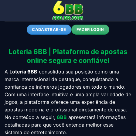
Skip
to
content
CADASTRAR-SE
FAZER LOGIN
Loteria 6BB | Plataforma de apostas
online segura e confiável
A
Loteria 6BB
consolidou sua posição como uma
marca internacional de destaque, conquistando a
confiança de inúmeros jogadores em todo o mundo.
Com uma interface intuitiva e uma ampla variedade de
jogos, a plataforma oferece uma experiência de
apostas moderna e profissional diretamente de casa.
No conteúdo a seguir,
6BB
apresentará informações
detalhadas para que você entenda melhor esse
sistema de entretenimento.