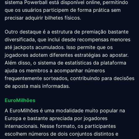
sistema Powerball está disponível online, permitindo
que os usuários participem de forma prática sem
precisar adquirir bilhetes físicos.
Outro destaque é a estrutura de premiação bastante
diversificada, que inclui desde recompensas menores
até jackpots acumulados. Isso permite que os
jogadores adotem diferentes estratégias ao apostar.
Além disso, o sistema de estatísticas da plataforma
ajuda os membros a acompanhar números
frequentemente sorteados, contribuindo para decisões
de aposta mais informadas.
EuroMilhões
A EuroMilhões é uma modalidade muito popular na
Europa e bastante apreciada por jogadores
internacionais. Nesse formato, os participantes
escolhem números de dois conjuntos distintos e