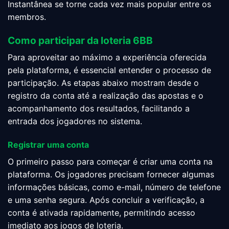
Instantânea se torne cada vez mais popular entre os
membros.
Como participar da loteria 6BB
Para aproveitar ao máximo a experiência oferecida
pela plataforma, é essencial entender o processo de
participação. As etapas abaixo mostram desde o
registro da conta até a realização das apostas e o
acompanhamento dos resultados, facilitando a
entrada dos jogadores no sistema.
Registrar uma conta
O primeiro passo para começar é criar uma conta na
plataforma. Os jogadores precisam fornecer algumas
informações básicas, como e-mail, número de telefone
e uma senha segura. Após concluir a verificação, a
conta é ativada rapidamente, permitindo acesso
imediato aos jogos de loteria.