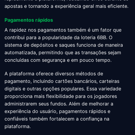
apostas e tornando a experiência geral mais eficiente.
Pagamentos rápidos
A rapidez nos pagamentos também é um fator que
contribui para a popularidade da loteria 6BB. O
sistema de depósitos e saques funciona de maneira
automatizada, permitindo que as transações sejam
concluídas com segurança e em pouco tempo.
A plataforma oferece diversos métodos de
pagamento, incluindo cartões bancários, carteiras
digitais e outras opções populares. Essa variedade
proporciona mais flexibilidade para os jogadores
administrarem seus fundos. Além de melhorar a
experiência do usuário, pagamentos rápidos e
confiáveis também fortalecem a confiança na
plataforma.