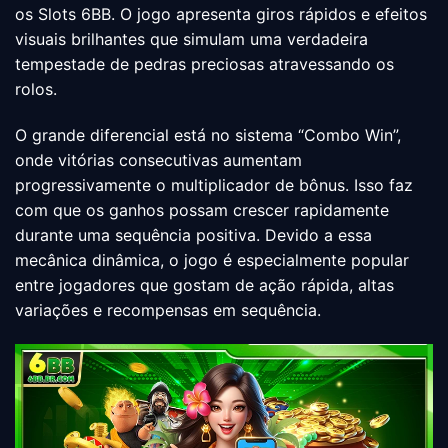
os Slots 6BB. O jogo apresenta giros rápidos e efeitos
visuais brilhantes que simulam uma verdadeira
tempestade de pedras preciosas atravessando os
rolos.
O grande diferencial está no sistema “Combo Win”,
onde vitórias consecutivas aumentam
progressivamente o multiplicador de bônus. Isso faz
com que os ganhos possam crescer rapidamente
durante uma sequência positiva. Devido a essa
mecânica dinâmica, o jogo é especialmente popular
entre jogadores que gostam de ação rápida, altas
variações e recompensas em sequência.