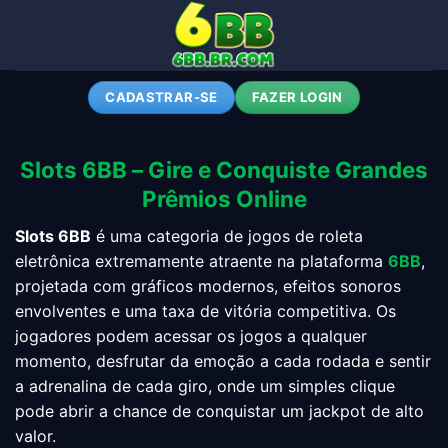
Skip
to
content
CADASTRAR-SE
FAZER LOGIN
Slots 6BB – Gire e Conquiste Grandes
Prêmios Online
Slots 6BB
é uma categoria de jogos de roleta
eletrônica extremamente atraente na plataforma
6BB
,
projetada com gráficos modernos, efeitos sonoros
envolventes e uma taxa de vitória competitiva. Os
jogadores podem acessar os jogos a qualquer
momento, desfrutar da emoção a cada rodada e sentir
a adrenalina de cada giro, onde um simples clique
pode abrir a chance de conquistar um jackpot de alto
valor.