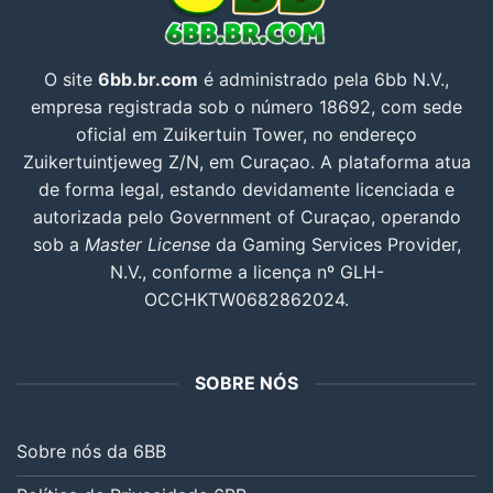
O site
6bb.br.com
é administrado pela
6bb N.V.
,
empresa registrada sob o número 18692, com sede
oficial em
Zuikertuin Tower
, no endereço
Zuikertuintjeweg Z/N, em
Curaçao
. A plataforma atua
de forma legal, estando devidamente licenciada e
autorizada pelo
Government of Curaçao
, operando
sob a
Master License
da
Gaming Services Provider,
N.V.
, conforme a licença nº GLH-
OCCHKTW0682862024.
SOBRE NÓS
Sobre nós da 6BB