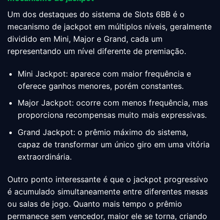
Um dos destaques do sistema de Slots 6BB é o
mecanismo de jackpot em múltiplos níveis, geralmente
dividido em Mini, Major e Grand, cada um
representando um nível diferente de premiação.
Mini Jackpot: aparece com maior frequência e
oferece ganhos menores, porém constantes.
Major Jackpot: ocorre com menos frequência, mas
proporciona recompensas muito mais expressivas.
Grand Jackpot: o prêmio máximo do sistema,
capaz de transformar um único giro em uma vitória
extraordinária.
Outro ponto interessante é que o jackpot progressivo
é acumulado simultaneamente entre diferentes mesas
ou salas de jogo. Quanto mais tempo o prêmio
permanece sem vencedor, maior ele se torna, criando