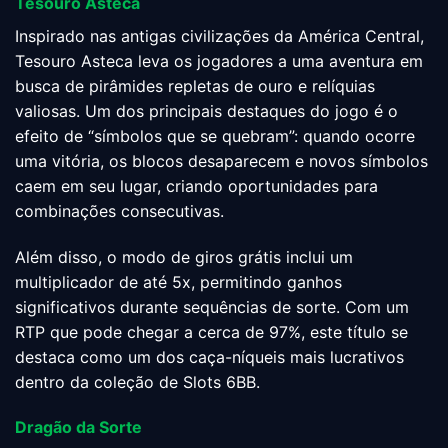
Tesouro Asteca
Inspirado nas antigas civilizações da América Central,
Tesouro Asteca leva os jogadores a uma aventura em
busca de pirâmides repletas de ouro e relíquias
valiosas. Um dos principais destaques do jogo é o
efeito de “símbolos que se quebram”: quando ocorre
uma vitória, os blocos desaparecem e novos símbolos
caem em seu lugar, criando oportunidades para
combinações consecutivas.
Além disso, o modo de giros grátis inclui um
multiplicador de até 5x, permitindo ganhos
significativos durante sequências de sorte. Com um
RTP que pode chegar a cerca de 97%, este título se
destaca como um dos caça-níqueis mais lucrativos
dentro da coleção de Slots 6BB.
Dragão da Sorte