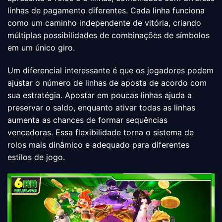
linhas de pagamento diferentes. Cada linha funciona
como um caminho independente de vitória, criando
múltiplas possibilidades de combinações de símbolos
em um único giro.
Um diferencial interessante é que os jogadores podem
ajustar o número de linhas de aposta de acordo com
sua estratégia. Apostar em poucas linhas ajuda a
preservar o saldo, enquanto ativar todas as linhas
aumenta as chances de formar sequências
vencedoras. Essa flexibilidade torna o sistema de
rolos mais dinâmico e adequado para diferentes
estilos de jogo.