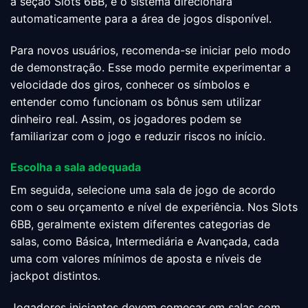
a seção Slots 6BB, e o sistema direcionará
automaticamente para a área de jogos disponível.
Para novos usuários, recomenda-se iniciar pelo modo
de demonstração. Esse modo permite experimentar a
velocidade dos giros, conhecer os símbolos e
entender como funcionam os bônus sem utilizar
dinheiro real. Assim, os jogadores podem se
familiarizar com o jogo e reduzir riscos no início.
Escolha a sala adequada
Em seguida, selecione uma sala de jogo de acordo
com o seu orçamento e nível de experiência. Nos Slots
6BB, geralmente existem diferentes categorias de
salas, como Básica, Intermediária e Avançada, cada
uma com valores mínimos de aposta e níveis de
jackpot distintos.
Jogadores iniciantes devem começar em salas com