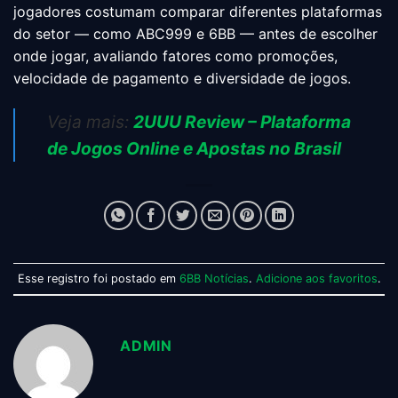
jogadores costumam comparar diferentes plataformas
do setor — como ABC999 e 6BB — antes de escolher
onde jogar, avaliando fatores como promoções,
velocidade de pagamento e diversidade de jogos.
Veja mais:
2UUU Review – Plataforma
de Jogos Online e Apostas no Brasil
Esse registro foi postado em
6BB Notícias
.
Adicione aos favoritos
.
ADMIN