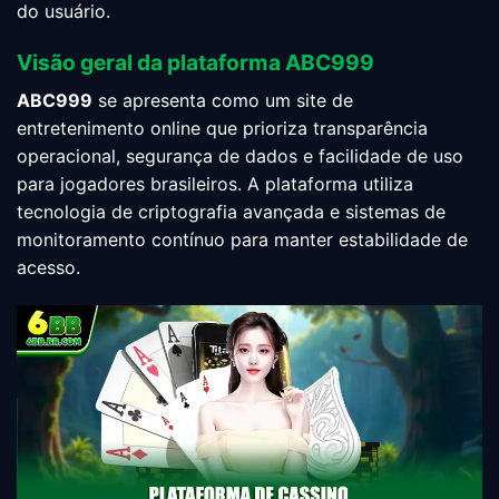
do usuário.
Visão geral da plataforma ABC999
ABC999
se apresenta como um site de
entretenimento online que prioriza transparência
operacional, segurança de dados e facilidade de uso
para jogadores brasileiros. A plataforma utiliza
tecnologia de criptografia avançada e sistemas de
monitoramento contínuo para manter estabilidade de
acesso.