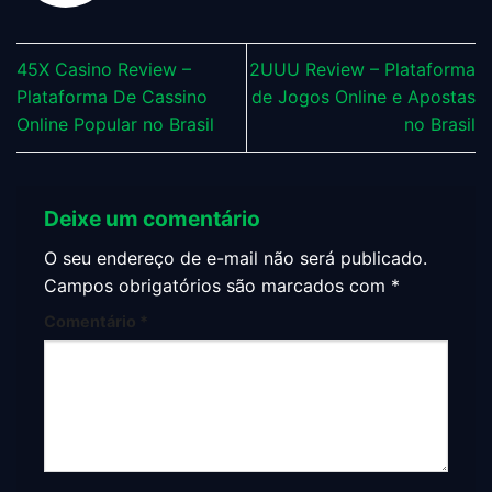
45X Casino Review –
2UUU Review – Plataforma
Plataforma De Cassino
de Jogos Online e Apostas
Online Popular no Brasil
no Brasil
Deixe um comentário
O seu endereço de e-mail não será publicado.
Campos obrigatórios são marcados com
*
Comentário
*