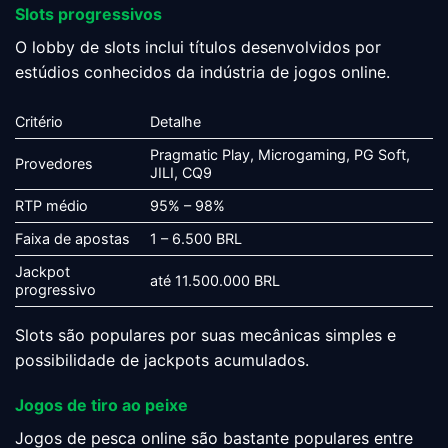
Slots progressivos
O lobby de slots inclui títulos desenvolvidos por
estúdios conhecidos da indústria de jogos online.
Critério
Detalhe
Pragmatic Play, Microgaming, PG Soft,
Provedores
JILI, CQ9
RTP médio
95% – 98%
Faixa de apostas
1 – 6.500 BRL
Jackpot
até 11.500.000 BRL
progressivo
Slots são populares por suas mecânicas simples e
possibilidade de jackpots acumulados.
Jogos de tiro ao peixe
Jogos de pesca online são bastante populares entre