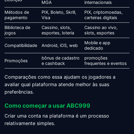
MGA
internacionais
Métodos de
PIX, Boleto, Skrill,
PIX, criptomoedas,
pagamento
Visa
carteiras digitais
Biblioteca de
Cassino, slots,
Cassino ao vivo,
jogos
esportes, loteria
slots, esportes
Mobile e app
Compatibilidade
Android, iOS, web
dedicado
bônus de cadastro
promoções
Promoções
e cashback
frequentes e eventos
Comparações como essa ajudam os jogadores a
avaliar qual plataforma atende melhor às suas
preferências.
Como começar a usar ABC999
Criar uma conta na plataforma é um processo
relativamente simples.