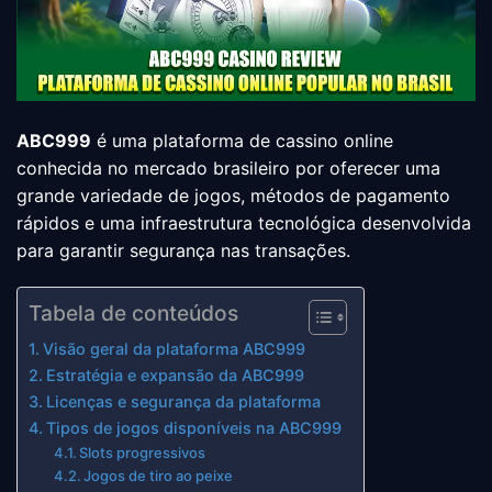
ABC999
é uma plataforma de cassino online
conhecida no mercado brasileiro por oferecer uma
grande variedade de jogos, métodos de pagamento
rápidos e uma infraestrutura tecnológica desenvolvida
para garantir segurança nas transações.
Tabela de conteúdos
Visão geral da plataforma ABC999
Estratégia e expansão da ABC999
Licenças e segurança da plataforma
Tipos de jogos disponíveis na ABC999
Slots progressivos
Jogos de tiro ao peixe