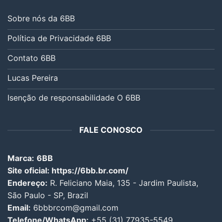
Sobre nós da 6BB
Política de Privacidade 6BB
Contato 6BB
Lucas Pereira
Isenção de responsabilidade O 6BB
FALE CONOSCO
Marca:
6BB
Site oficial:
https://6bb.br.com/
Endereço:
R. Feliciano Maia, 135 - Jardim Paulista,
São Paulo - SP, Brazil
Email:
6bbbrcom@gmail.com
Telefone/WhatsApp:
+55 (31) 77935-5549