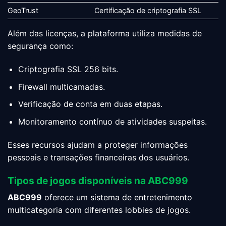
GeoTrust
Certificação de criptografia SSL
Além das licenças, a plataforma utiliza medidas de
segurança como:
Criptografia SSL 256 bits.
Firewall multicamadas.
Verificação de conta em duas etapas.
Monitoramento contínuo de atividades suspeitas.
Esses recursos ajudam a proteger informações
pessoais e transações financeiras dos usuários.
Tipos de jogos disponíveis na ABC999
ABC999
oferece um sistema de entretenimento
multicategoria com diferentes lobbies de jogos.