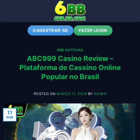
Skip
to
content
CADASTRAR-SE
FAZER LOGIN
6BB NOTÍCIAS
ABC999 Casino Review –
Plataforma de Cassino Online
Popular no Brasil
POSTED ON
MARÇO 11, 2026
BY
ADMIN
11
mar