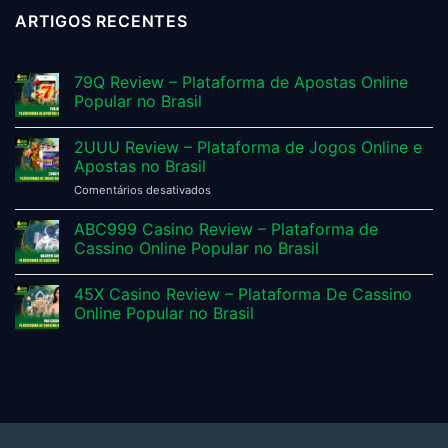
ARTIGOS RECENTES
79Q Review – Plataforma de Apostas Online
Popular no Brasil
Nenhum
comentário
2UUU Review – Plataforma de Jogos Online e
em
79Q
Apostas no Brasil
Review
–
em
Comentários desativados
Plataforma
2UUU
de
Review
Apostas
ABC999 Casino Review – Plataforma de
Online
–
Cassino Online Popular no Brasil
Popular
Plataforma
no
Nenhum
de
Brasil
comentário
45X Casino Review – Plataforma De Cassino
Jogos
em
ABC999
Online
Online Popular no Brasil
Casino
e
Review
Nenhum
Apostas
–
comentário
Plataforma
em
no
de
45X
Brasil
Cassino
Casino
Online
Review
Popular
–
no
Plataforma
Brasil
De